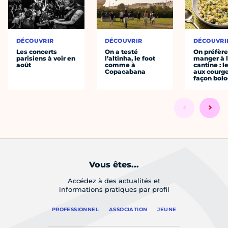
DÉCOUVRIR
DÉCOUVRIR
DÉCOUVRI
Les concerts
On a testé
On préfèr
parisiens à voir en
l’altinha, le foot
manger à 
août
comme à
cantine : l
Copacabana
aux courge
façon bol
Vous êtes...
Accédez à des actualités et
informations pratiques par profil
PROFESSIONNEL
ASSOCIATION
JEUNE