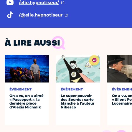
/elie.hypnotiseur/
/@elie.hypnotiseur
À LIRE AUSSI
ÉVÈNEMENT
ÉVÈNEMENT
ÉVÈNEMEN
On a vu, on a aimé
Le super pouvoir
On a vu, o
« Passeport », la
des Sourds : carte
« Silent Po
dernière pièce
blanche à l'auteur
Lucernair
d’Alexis Michalik
Nikesco