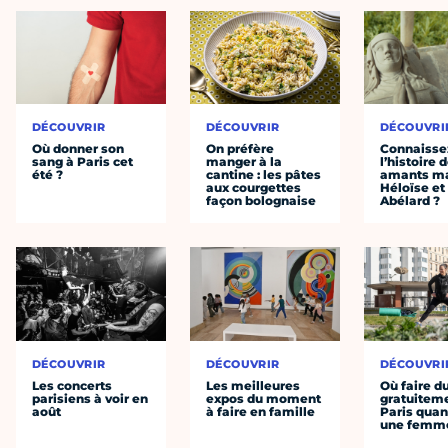
DÉCOUVRIR
DÉCOUVRIR
DÉCOUVRI
Où donner son
On préfère
Connaisse
sang à Paris cet
manger à la
l’histoire 
été ?
cantine : les pâtes
amants ma
aux courgettes
Héloïse et
façon bolognaise
Abélard ?
DÉCOUVRIR
DÉCOUVRIR
DÉCOUVRI
Les concerts
Les meilleures
Où faire d
parisiens à voir en
expos du moment
gratuitem
août
à faire en famille
Paris quan
une femm