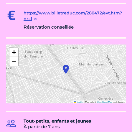
https://www.billetreduc.com/280472/evt.htm?
nr=1
Réservation conseillée
+
−
Leaflet
|
Map data ©
OpenStreetMap
contributors
Tout-petits, enfants et jeunes
À partir de 7 ans