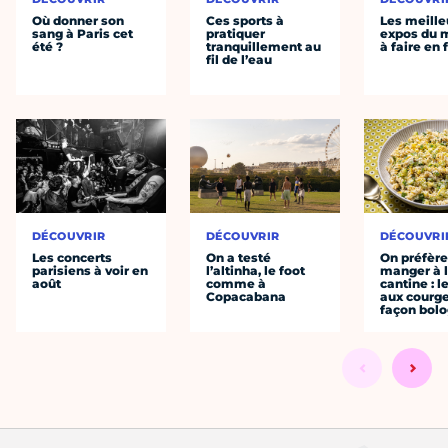
Où donner son
Ces sports à
Les meille
sang à Paris cet
pratiquer
expos du
été ?
tranquillement au
à faire en 
fil de l’eau
DÉCOUVRIR
DÉCOUVRIR
DÉCOUVRI
Les concerts
On a testé
On préfèr
parisiens à voir en
l’altinha, le foot
manger à 
août
comme à
cantine : l
Copacabana
aux courge
façon bol