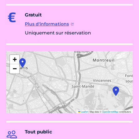
Gratuit
Plus d'informations
Uniquement sur réservation
+
−
Leaflet
|
Map data ©
OpenStreetMap
contributors
Tout public