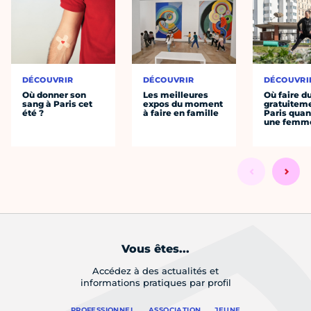
DÉCOUVRIR
DÉCOUVRIR
DÉCOUVRI
Où donner son
Les meilleures
Où faire d
sang à Paris cet
expos du moment
gratuitem
été ?
à faire en famille
Paris quan
une femm
Vous êtes...
Accédez à des actualités et
informations pratiques par profil
PROFESSIONNEL
ASSOCIATION
JEUNE