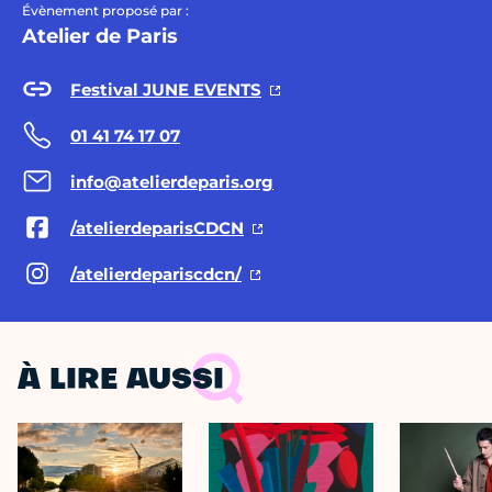
Évènement proposé par :
Atelier de Paris
Festival JUNE EVENTS
01 41 74 17 07
info@atelierdeparis.org
/atelierdeparisCDCN
/atelierdepariscdcn/
À LIRE AUSSI