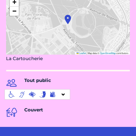
+
−
Leaflet
|
Map data ©
OpenStreetMap
contributors
La Cartoucherie
Tout public
Couvert