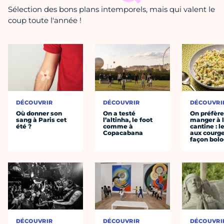
Sélection des bons plans intemporels, mais qui valent le
coup toute l'année !
DÉCOUVRIR
DÉCOUVRIR
DÉCOUVRI
Où donner son
On a testé
On préfèr
sang à Paris cet
l’altinha, le foot
manger à 
été ?
comme à
cantine : l
Copacabana
aux courge
façon bol
DÉCOUVRIR
DÉCOUVRIR
DÉCOUVRI