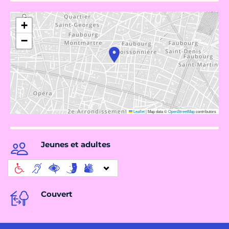
+
−
Leaflet
|
Map data ©
OpenStreetMap
contributors
Jeunes et adultes
Couvert