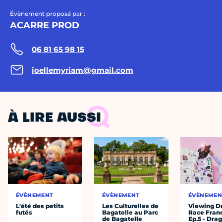
Évènement proposé par :
ACARRE PROD
06 81 65 98 15
joellemyriam@gmail.com
À LIRE AUSSI
ÉVÈNEMENT
ÉVÈNEMENT
ÉVÈNEMEN
L'été des petits
Les Culturelles de
Viewing D
futés
Bagatelle au Parc
Race Fran
de Bagatelle
Ep.5 - Dra