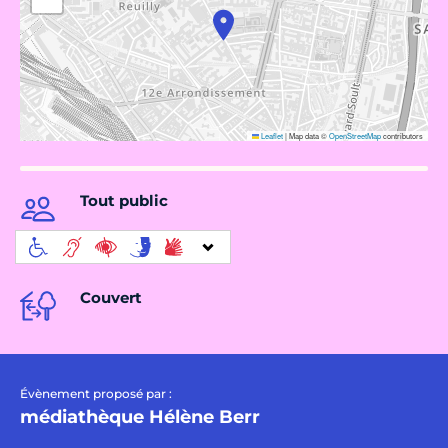
Leaflet
|
Map data ©
OpenStreetMap
contributors
Tout public
Couvert
Évènement proposé par :
médiathèque Hélène Berr