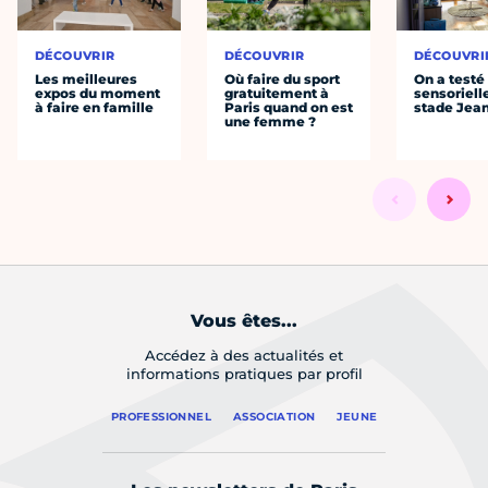
DÉCOUVRIR
DÉCOUVRIR
DÉCOUVRI
Les meilleures
Où faire du sport
On a testé 
expos du moment
gratuitement à
sensoriell
à faire en famille
Paris quand on est
stade Jea
une femme ?
Vous êtes...
Accédez à des actualités et
informations pratiques par profil
PROFESSIONNEL
ASSOCIATION
JEUNE