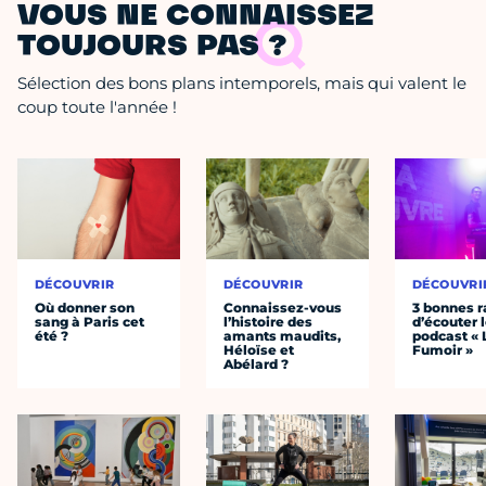
VOUS NE CONNAISSEZ
TOUJOURS PAS ?
Sélection des bons plans intemporels, mais qui valent le
coup toute l'année !
DÉCOUVRIR
DÉCOUVRIR
DÉCOUVRI
Où donner son
Connaissez-vous
3 bonnes r
sang à Paris cet
l’histoire des
d’écouter 
été ?
amants maudits,
podcast « 
Héloïse et
Fumoir »
Abélard ?