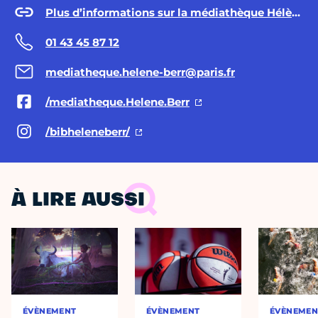
Plus d’informations sur la médiathèque Hélène Berr
01 43 45 87 12
mediatheque.helene-berr@paris.fr
/mediatheque.Helene.Berr
/bibheleneberr/
À LIRE AUSSI
ÉVÈNEMENT
ÉVÈNEMENT
ÉVÈNEMEN