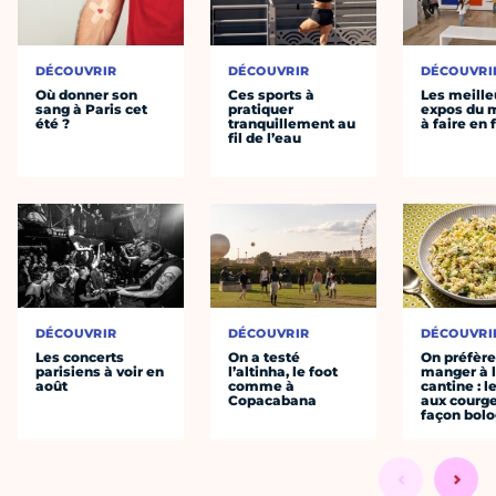
DÉCOUVRIR
DÉCOUVRIR
DÉCOUVRI
Où donner son
Ces sports à
Les meille
sang à Paris cet
pratiquer
expos du
été ?
tranquillement au
à faire en 
fil de l’eau
DÉCOUVRIR
DÉCOUVRIR
DÉCOUVRI
Les concerts
On a testé
On préfèr
parisiens à voir en
l’altinha, le foot
manger à 
août
comme à
cantine : l
Copacabana
aux courge
façon bol