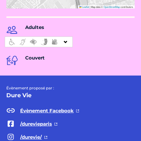
Leaflet
|
Map data ©
OpenStreetMap
contributors
Adultes
Couvert
Évènement proposé par :
Dure Vie
Évènement Facebook
/durevieparis
/durevie/