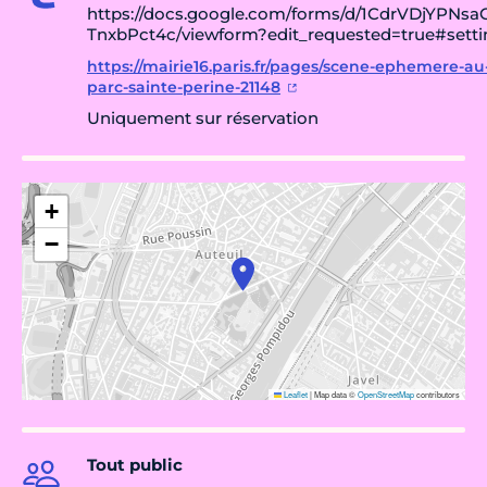
https://docs.google.com/forms/d/1CdrVDjYP
TnxbPct4c/viewform?edit_requested=true#setti
https://mairie16.paris.fr/pages/scene-ephemere-au
parc-sainte-perine-21148
Uniquement sur réservation
+
−
Leaflet
|
Map data ©
OpenStreetMap
contributors
Tout public