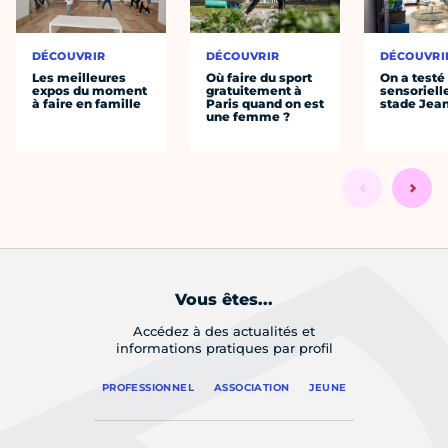
DÉCOUVRIR
DÉCOUVRIR
DÉCOUVRI
Les meilleures
Où faire du sport
On a testé 
expos du moment
gratuitement à
sensoriell
à faire en famille
Paris quand on est
stade Jea
une femme ?
Vous êtes...
Accédez à des actualités et
informations pratiques par profil
PROFESSIONNEL
ASSOCIATION
JEUNE