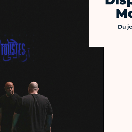
Dis
Mo
Du j