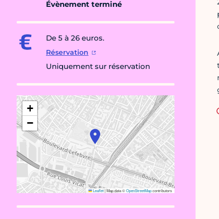
Évènement terminé
De 5 à 26 euros.
Réservation
Uniquement sur réservation
+
−
Leaflet
|
Map data ©
OpenStreetMap
contributors