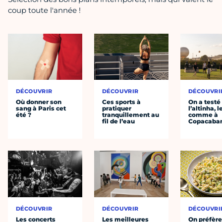
coup toute l'année !
DÉCOUVRIR
DÉCOUVRIR
DÉCOUVRI
Où donner son
Ces sports à
On a testé
sang à Paris cet
pratiquer
l’altinha, l
été ?
tranquillement au
comme à
fil de l’eau
Copacaba
DÉCOUVRIR
DÉCOUVRIR
DÉCOUVRI
Les concerts
Les meilleures
On préfèr