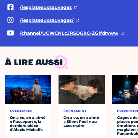
/lesplateauxsauvages
/lesplateauxsauvages/
/channel/UCWCNLcJRSDGkC-ZGIfdrvww
À LIRE AUSSI
ÉVÈNEMENT
ÉVÈNEMENT
ÉVÈNEMEN
On a vu, on a aimé
On a vu, on a aimé
Gagnez de
« Passeport », la
« Silent Pool » au
places pou
dernière pièce
Lucernaire
émotions 
d’Alexis Michalik
magicien 
Funambul