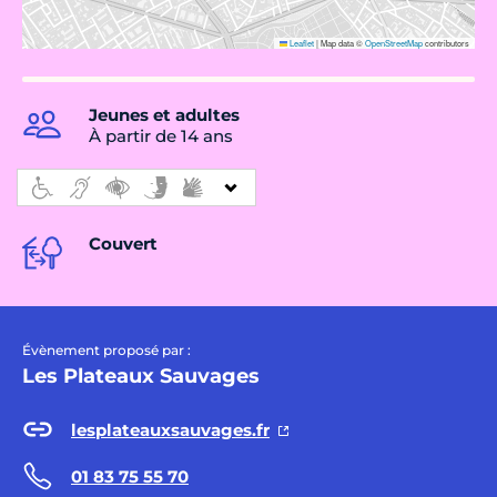
Leaflet
|
Map data ©
OpenStreetMap
contributors
Jeunes et adultes
À partir de 14 ans
Couvert
Évènement proposé par :
Les Plateaux Sauvages
lesplateauxsauvages.fr
01 83 75 55 70