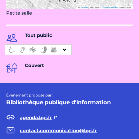
Leaflet
|
Map data ©
OpenStreetMap
contributors
Petite salle
Tout public
Couvert
Évènement proposé par :
Bibliothèque publique d'information
agenda.bpi.fr
contact.communication@bpi.fr