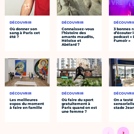
DÉCOUVRIR
DÉCOUVRIR
DÉCOUVRI
Où donner son
Connaissez-vous
3 bonnes r
sang à Paris cet
l’histoire des
d’écouter 
été ?
amants maudits,
podcast « 
Héloïse et
Fumoir »
Abélard ?
DÉCOUVRIR
DÉCOUVRIR
DÉCOUVRI
Les meilleures
Où faire du sport
On a testé 
expos du moment
gratuitement à
sensoriell
à faire en famille
Paris quand on est
stade Jea
une femme ?