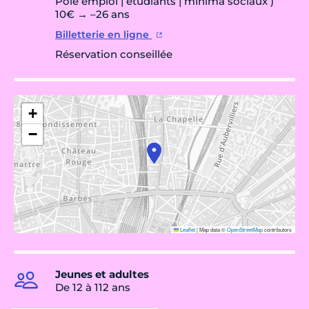
Pôle emploi | étudiants | minima sociaux )
10€ → –26 ans
Billetterie en ligne
Réservation conseillée
+
−
Leaflet
|
Map data ©
OpenStreetMap
contributors
Jeunes et adultes
De 12 à 112 ans