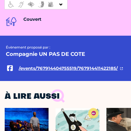
Couvert
Évènement proposé par :
Compagnie UN PAS DE COTE
/events/767914404755519/767914411422185/
À LIRE AUSSI