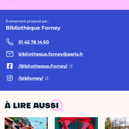
Évènement proposé par :
Bibliothèque Forney
01 42 78 14 60
bibliotheque.forney@paris.fr
/Bibliotheque.Forney/
/bibforney/
À LIRE AUSSI