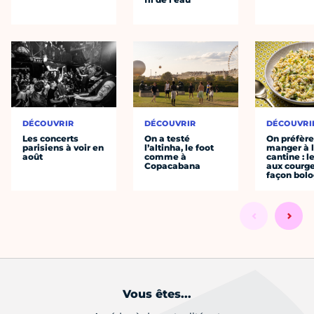
DÉCOUVRIR
DÉCOUVRIR
DÉCOUVRI
Les concerts
On a testé
On préfèr
parisiens à voir en
l’altinha, le foot
manger à 
août
comme à
cantine : l
Copacabana
aux courge
façon bol
Vous êtes...