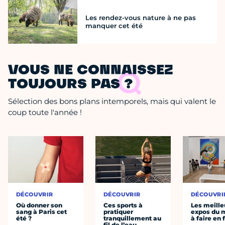
Les rendez-vous nature à ne pas
manquer cet été
VOUS NE CONNAISSEZ
TOUJOURS PAS ?
Sélection des bons plans intemporels, mais qui valent le
coup toute l'année !
DÉCOUVRIR
DÉCOUVRIR
DÉCOUVRI
Où donner son
Ces sports à
Les meille
sang à Paris cet
pratiquer
expos du
été ?
tranquillement au
à faire en 
fil de l’eau