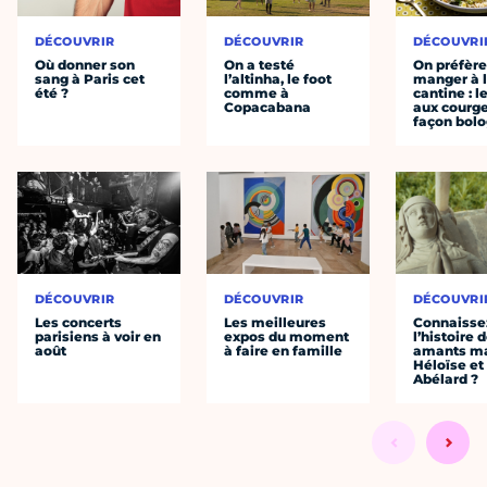
DÉCOUVRIR
DÉCOUVRIR
DÉCOUVRI
Où donner son
On a testé
On préfèr
sang à Paris cet
l’altinha, le foot
manger à 
été ?
comme à
cantine : l
Copacabana
aux courge
façon bol
DÉCOUVRIR
DÉCOUVRIR
DÉCOUVRI
Les concerts
Les meilleures
Connaisse
parisiens à voir en
expos du moment
l’histoire 
août
à faire en famille
amants ma
Héloïse et
Abélard ?