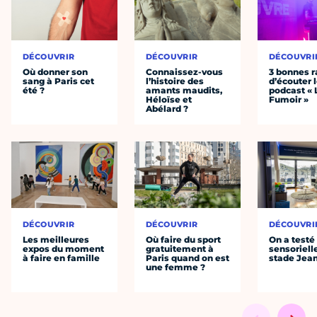
DÉCOUVRIR
DÉCOUVRIR
DÉCOUVRI
Où donner son
Connaissez-vous
3 bonnes r
sang à Paris cet
l’histoire des
d’écouter 
été ?
amants maudits,
podcast « 
Héloïse et
Fumoir »
Abélard ?
DÉCOUVRIR
DÉCOUVRIR
DÉCOUVRI
Les meilleures
Où faire du sport
On a testé 
expos du moment
gratuitement à
sensoriell
à faire en famille
Paris quand on est
stade Jea
une femme ?