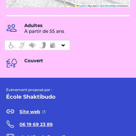
Leaflet
|
Map data ©
OpenStreetMap
contributors
Adultes
À partir de 55 ans
Couvert
Évènement proposé par :
École Shaktibudo
Site web
06 19 69 23 89