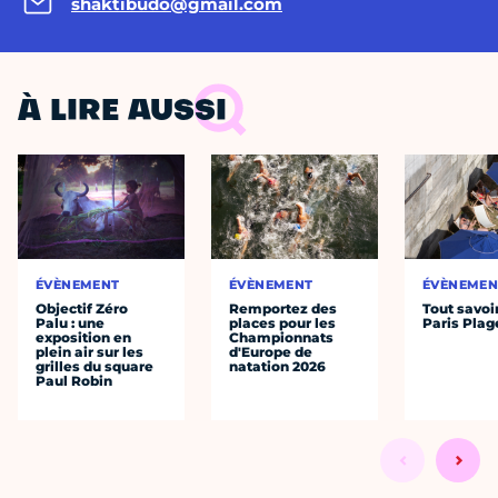
shaktibudo@gmail.com
À LIRE AUSSI
ÉVÈNEMENT
ÉVÈNEMENT
ÉVÈNEMEN
Objectif Zéro
Remportez des
Tout savoi
Palu : une
places pour les
Paris Plag
exposition en
Championnats
plein air sur les
d'Europe de
grilles du square
natation 2026
Paul Robin