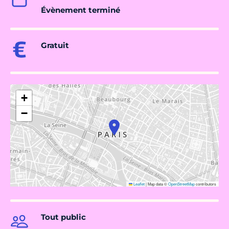
Évènement terminé
Gratuit
+
−
Leaflet
|
Map data ©
OpenStreetMap
contributors
Tout public