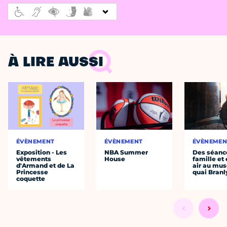
À LIRE AUSSI
ÉVÈNEMENT
ÉVÈNEMENT
ÉVÈNEMEN
Exposition - Les
NBA Summer
Des séanc
vêtements
House
famille et 
d'Armand et de La
air au mu
Princesse
quai Branl
coquette