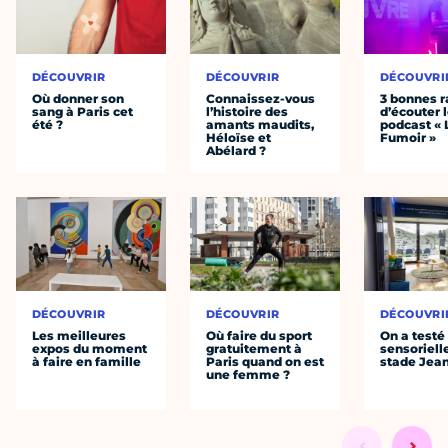
DÉCOUVRIR
DÉCOUVRIR
DÉCOUVRI
Où donner son
Connaissez-vous
3 bonnes r
sang à Paris cet
l’histoire des
d’écouter 
été ?
amants maudits,
podcast « 
Héloïse et
Fumoir »
Abélard ?
DÉCOUVRIR
DÉCOUVRIR
DÉCOUVRI
Les meilleures
Où faire du sport
On a testé 
expos du moment
gratuitement à
sensoriell
à faire en famille
Paris quand on est
stade Jea
une femme ?