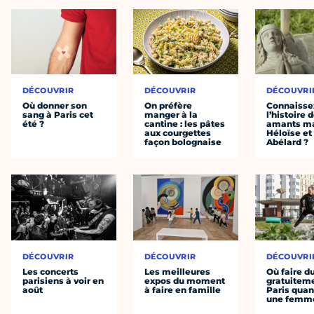
DÉCOUVRIR
DÉCOUVRIR
DÉCOUVRI
Où donner son
On préfère
Connaisse
sang à Paris cet
manger à la
l’histoire 
été ?
cantine : les pâtes
amants ma
aux courgettes
Héloïse et
façon bolognaise
Abélard ?
DÉCOUVRIR
DÉCOUVRIR
DÉCOUVRI
Les concerts
Les meilleures
Où faire d
parisiens à voir en
expos du moment
gratuitem
août
à faire en famille
Paris quan
une femm