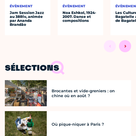
ÉVÈNEMENT
ÉVÈNEMENT
ÉVÈNEMEN
Jam Session Jazz
Noa Eshkol, 1924-
Les Cultur
au 38Riv, animée
2007. Danse et
Bagatelle 
par Ananda
compositions
de Bagatel
Brandão
SÉLECTIONS
Brocantes et vide-greniers : on
chine où en août ?
Où pique-niquer à Paris ?