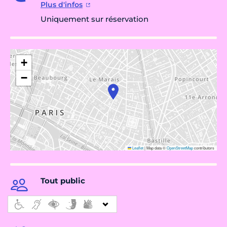
Plus d'infos
Uniquement sur réservation
+
−
Leaflet
|
Map data ©
OpenStreetMap
contributors
Tout public