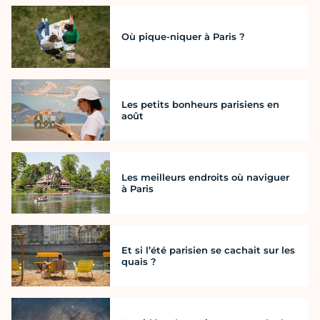
Où pique-niquer à Paris ?
Les petits bonheurs parisiens en
août
Les meilleurs endroits où naviguer
à Paris
Et si l’été parisien se cachait sur les
quais ?