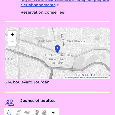
https://www.theatredelacite.com/pratique/tarif
s-et-abonnements
Réservation conseillée
+
−
Leaflet
|
Map data ©
OpenStreetMap
contributors
21A boulevard Jourdan
Jeunes et adultes