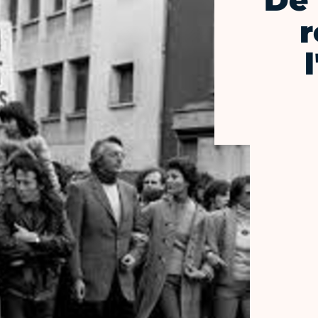
De 
r