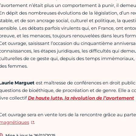
l’avortement n’était plus un comportement à punir, il demeura
En dépit des nombreuses évolutions de la législation, d’un 
stable, et de son ancrage social, culturel et politique, la q
sensible. Les débats parfois virulents qui, en France, ont ento
preuve, et les menaces, toujours renouvelées dans leurs forme
Cet ouvrage, saisissant l’occasion du cinquantième anniversaire 
connaissances, les étapes juridiques, les difficultés qui demeu
culturelles de ce geste qui, depuis des temps immémoriaux, c
des femmes.
Laurie Marguet
est maîtresse de conférences en droit public à 
questions de bioéthique, de procréation et de genre. Elle a c
livre collectif
De haute lutte, la révolution de l’avortement
Cet ouvrage sera en vente lors de la rencontre grâce au parten
magnétiques
.
Mise à jour le 26/02/2025