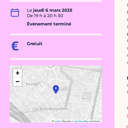
Le
jeudi 6 mars 2025
De 19 h à 20 h 30
Évènement terminé
Gratuit
+
−
Leaflet
|
Map data ©
OpenStreetMap
contributors