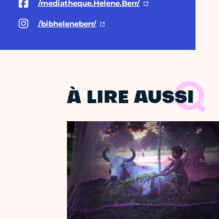
/mediatheque.Helene.Berr/
/bibheleneberr/
À LIRE AUSSI