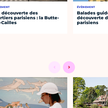
EMENT
ÉVÈNEMENT
a découverte des
Balades guidé
rtiers parisiens : la Butte-
découverte d
-Cailles
parisiens