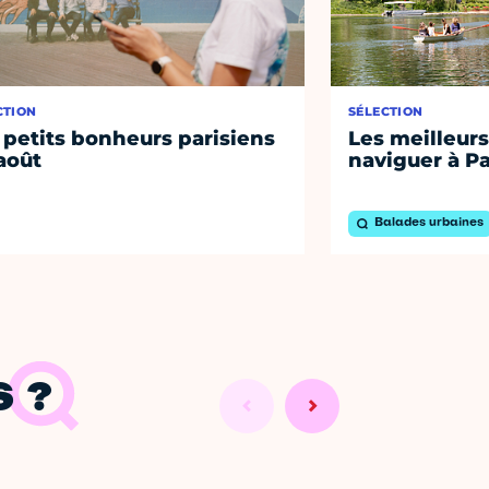
CTION
SÉLECTION
 petits bonheurs parisiens
Les meilleurs
août
naviguer à Pa
Balades urbaines
 ?