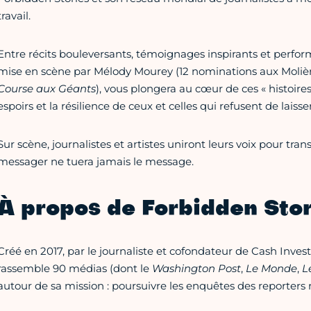
travail.
Entre récits bouleversants, témoignages inspirants et perform
mise en scène par Mélody Mourey (12 nominations aux Moliè
Course aux Géants
), vous plongera au cœur de ces « histoires
espoirs et la résilience de ceux et celles qui refusent de laisse
Sur scène, journalistes et artistes uniront leurs voix pour tra
messager ne tuera jamais le message.
À propos de Forbidden Stor
Créé en 2017, par le journaliste et cofondateur de Cash Inves
rassemble 90 médias (dont le
Washington Post
,
Le Monde
,
L
autour de sa mission : poursuivre les enquêtes des reporters r