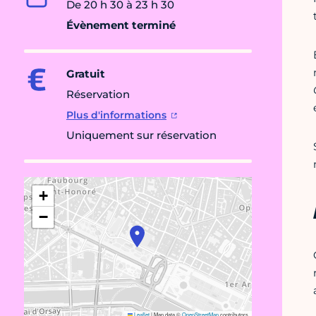
De 20 h 30 à 23 h 30
Évènement terminé
Gratuit
Réservation
Plus d'informations
Uniquement sur réservation
+
−
Leaflet
|
Map data ©
OpenStreetMap
contributors