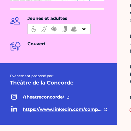
Jeunes et adultes
Couvert
Évènement proposé par :
Théâtre de la Concorde
/theatreconcorde/
https://www.linkedin.com/company/théâtre-de-la-concorde/?viewAsMember=true