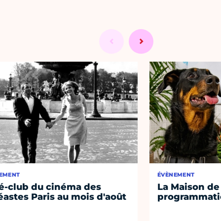
EMENT
ÉVÈNEMENT
é-club du cinéma des
La Maison de 
éastes Paris au mois d'août
programmati