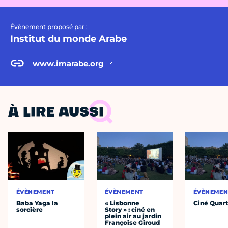
Évènement proposé par :
Institut du monde Arabe
www.imarabe.org
À LIRE AUSSI
ÉVÈNEMENT
ÉVÈNEMENT
ÉVÈNEMEN
Baba Yaga la
« Lisbonne
Ciné Quart
sorcière
Story » : ciné en
plein air au jardin
Françoise Giroud