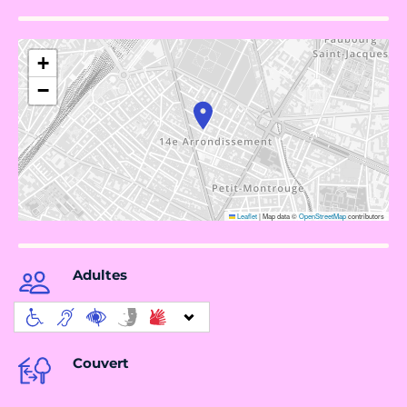
+
−
Leaflet
|
Map data ©
OpenStreetMap
contributors
Adultes
Couvert