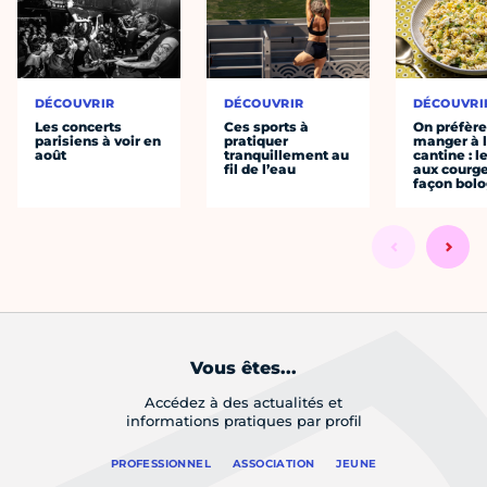
DÉCOUVRIR
DÉCOUVRIR
DÉCOUVRI
Les concerts
Ces sports à
On préfèr
parisiens à voir en
pratiquer
manger à 
août
tranquillement au
cantine : l
fil de l’eau
aux courge
façon bol
Vous êtes...
Accédez à des actualités et
informations pratiques par profil
PROFESSIONNEL
ASSOCIATION
JEUNE