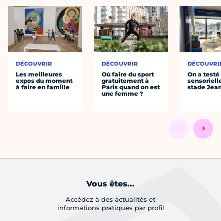
DÉCOUVRIR
DÉCOUVRIR
DÉCOUVRI
Les meilleures
Où faire du sport
On a testé 
expos du moment
gratuitement à
sensoriell
à faire en famille
Paris quand on est
stade Jea
une femme ?
Vous êtes...
Accédez à des actualités et
informations pratiques par profil