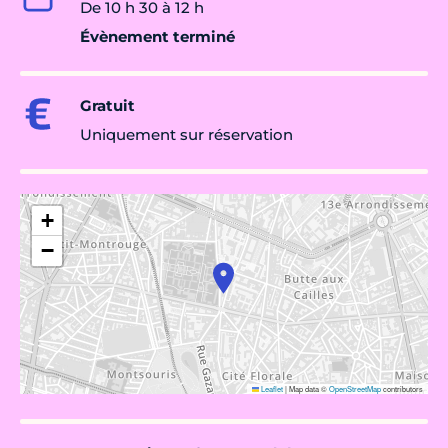
De 10 h 30 à 12 h
Évènement terminé
Gratuit
Uniquement sur réservation
+
−
Leaflet
|
Map data ©
OpenStreetMap
contributors