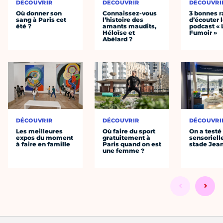
DÉCOUVRIR
DÉCOUVRIR
DÉCOUVRI
Où donner son
Connaissez-vous
3 bonnes r
sang à Paris cet
l’histoire des
d’écouter 
été ?
amants maudits,
podcast « 
Héloïse et
Fumoir »
Abélard ?
DÉCOUVRIR
DÉCOUVRIR
DÉCOUVRI
Les meilleures
Où faire du sport
On a testé 
expos du moment
gratuitement à
sensoriell
à faire en famille
Paris quand on est
stade Jea
une femme ?