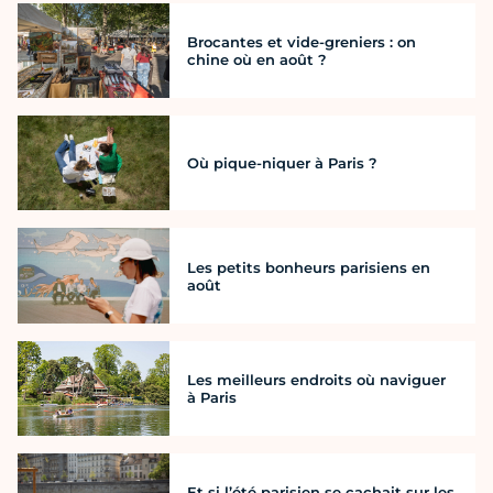
Brocantes et vide-greniers : on
chine où en août ?
Où pique-niquer à Paris ?
Les petits bonheurs parisiens en
août
Les meilleurs endroits où naviguer
à Paris
Et si l’été parisien se cachait sur les