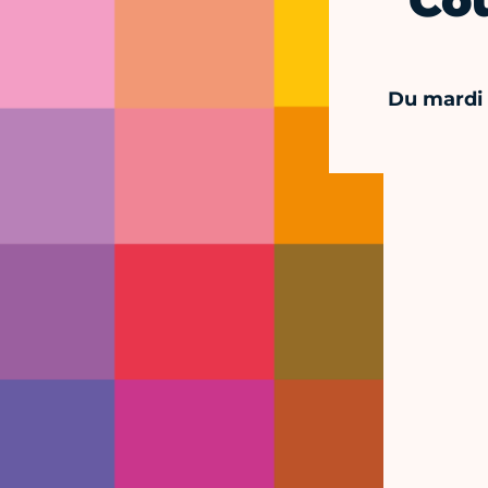
Cou
Du mardi 