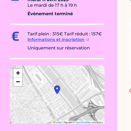
Le mardi de 17 h à 19 h
Évènement terminé
Tarif plein : 315€ Tarif réduit : 157€
Informations et inscription
Uniquement sur réservation
+
−
Leaflet
|
Map data ©
OpenStreetMap
contributors