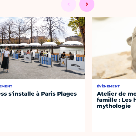
EMENT
ÉVÈNEMENT
ss s'installe à Paris Plages
Atelier de m
famille : Les 
mythologie