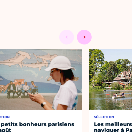
CTION
SÉLECTION
 petits bonheurs parisiens
Les meilleurs
août
naviguer à Pa