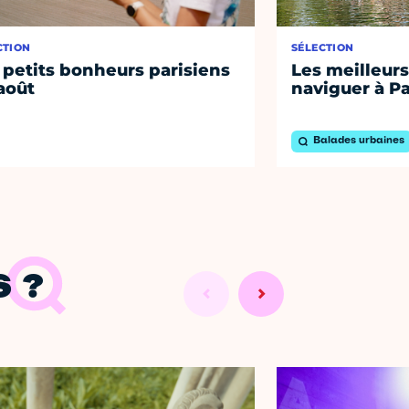
CTION
SÉLECTION
 petits bonheurs parisiens
Les meilleurs
août
naviguer à Pa
Balades urbaines
 ?