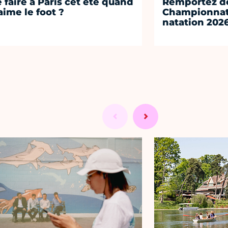
 faire à Paris cet été quand
Remportez de
aime le foot ?
Championnat
natation 202