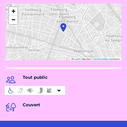
+
−
Leaflet
|
Map data ©
OpenStreetMap
contributors
Tout public
Couvert