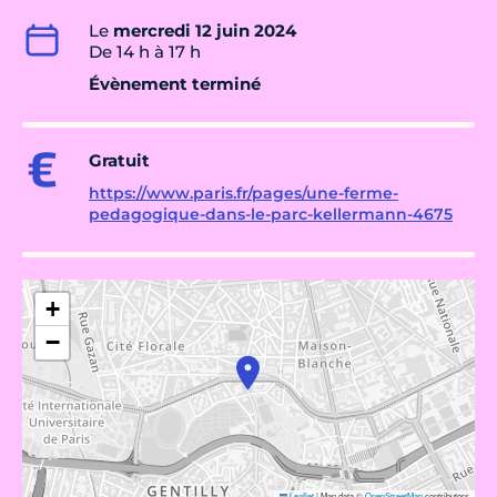
Le
mercredi 12 juin 2024
De 14 h à 17 h
Évènement terminé
Gratuit
https://www.paris.fr/pages/une-ferme-
pedagogique-dans-le-parc-kellermann-4675
+
−
Leaflet
|
Map data ©
OpenStreetMap
contributors