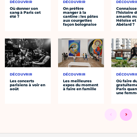
DÉCOUVRIR
DÉCOUVRIR
DÉCOUVRI
Où donner son
On préfère
Connaisse
sang à Paris cet
manger à la
l’histoire 
été ?
cantine : les pâtes
amants ma
aux courgettes
Héloïse et
façon bolognaise
Abélard ?
DÉCOUVRIR
DÉCOUVRIR
DÉCOUVRI
Les concerts
Les meilleures
Où faire d
parisiens à voir en
expos du moment
gratuitem
août
à faire en famille
Paris quan
une femm