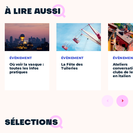
À LIRE AUSSI
ÉVÈNEMENT
ÉVÈNEMENT
ÉVÈNEMEN
Où voir la vasque :
La Fête des
Ateliers
toutes les infos
Tuileries
conversati
pratiques
clubs de l
en italien
SÉLECTIONS