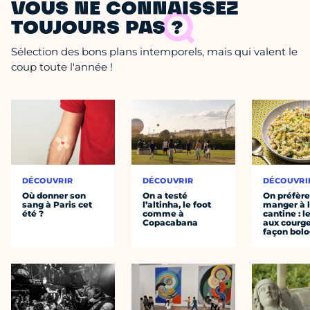
VOUS NE CONNAISSEZ
TOUJOURS PAS ?
Sélection des bons plans intemporels, mais qui valent le
coup toute l'année !
DÉCOUVRIR
DÉCOUVRIR
DÉCOUVRI
Où donner son
On a testé
On préfèr
sang à Paris cet
l’altinha, le foot
manger à 
été ?
comme à
cantine : l
Copacabana
aux courge
façon bol