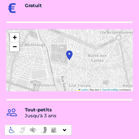
Gratuit
+
−
Leaflet
|
Map data ©
OpenStreetMap
contributors
Tout-petits
Jusqu'à 3 ans