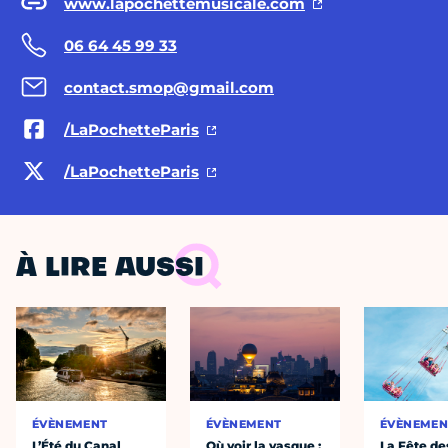
www.lapochettemusicale.com
06 64 45 99 33
contact.smop@gmail.com
/LaPochetteParis
/LaPochetteParis
À LIRE AUSSI
ÉVÈNEMENT
ÉVÈNEMENT
ÉVÈNEMEN
L’Été du Canal
Où voir la vasque :
La Fête de