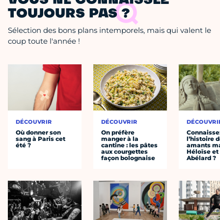
VOUS NE CONNAISSEZ
TOUJOURS PAS ?
Sélection des bons plans intemporels, mais qui valent le
coup toute l'année !
DÉCOUVRIR
DÉCOUVRIR
DÉCOUVRI
Où donner son
On préfère
Connaisse
sang à Paris cet
manger à la
l’histoire 
été ?
cantine : les pâtes
amants ma
aux courgettes
Héloïse et
façon bolognaise
Abélard ?