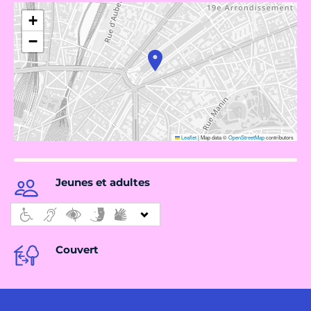
+
−
Leaflet
|
Map data ©
OpenStreetMap
contributors
Jeunes et adultes
Couvert