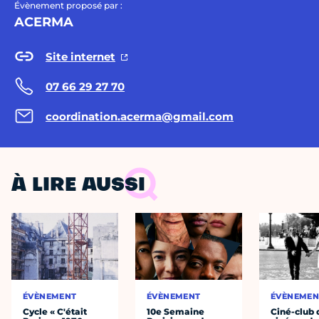
Évènement proposé par :
ACERMA
Site internet
07 66 29 27 70
coordination.acerma@gmail.com
À LIRE AUSSI
ÉVÈNEMENT
ÉVÈNEMENT
ÉVÈNEMEN
Cycle « C'était
10e Semaine
Ciné-club 