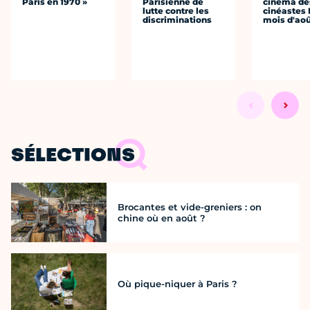
Paris en 1970 »
Parisienne de
cinéma de
lutte contre les
cinéastes 
discriminations
mois d'ao
SÉLECTIONS
Brocantes et vide-greniers : on
chine où en août ?
Où pique-niquer à Paris ?