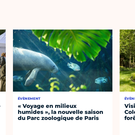
ÉVÈNEMENT
ÉVÈN
e
« Voyage en milieux
Vis
humides », la nouvelle saison
Col
du Parc zoologique de Paris
for