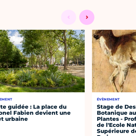
EMENT
ÉVÈNEMENT
ite guidée : La place du
Stage de Des
onel Fabien devient une
Botanique au
êt urbaine
Plantes - Pr
de l'Ecole Na
Supérieure d