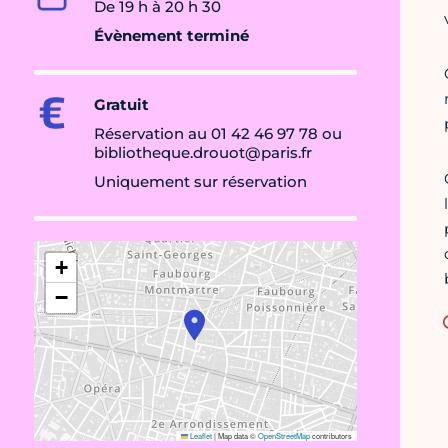
De 19 h à 20 h 30
Évènement terminé
Gratuit
Réservation au 01 42 46 97 78 ou
bibliotheque.drouot@paris.fr
Uniquement sur réservation
+
−
Leaflet
|
Map data ©
OpenStreetMap
contributors