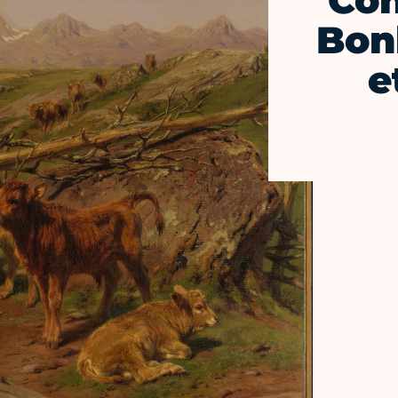
Con
Bon
e