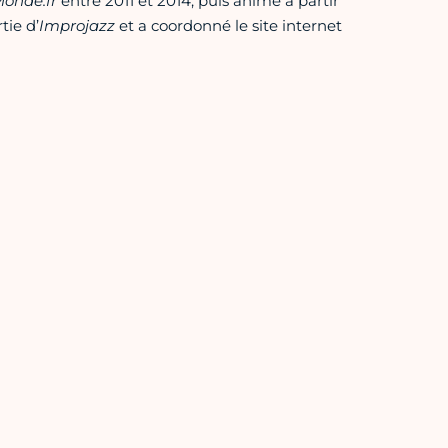
onde.fr
entre 2011 et 2014, puis anime à partir
tie d’
Improjazz
et a coordonné le site internet