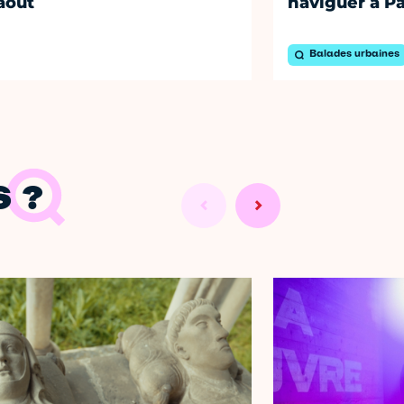
août
naviguer à Pa
Balades urbaines
 ?