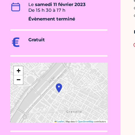
Le
samedi 11 février 2023
De 15 h 30 à 17 h
Évènement terminé
Gratuit
+
−
Leaflet
|
Map data ©
OpenStreetMap
contributors