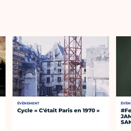
ÉVÈNEMENT
ÉVÈN
Cycle « C'était Paris en 1970 »
#Fe
JA
SA