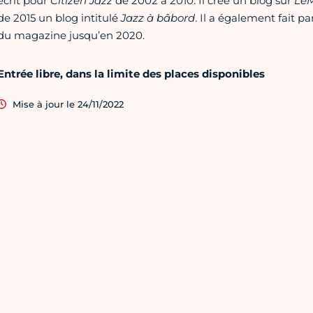
écrit pour
Citizen Jazz
de 2002 à 2010. Il crée un blog sur
LeM
de 2015 un blog intitulé
Jazz à bâbord
. Il a également fait par
du magazine jusqu’en 2020.
Entrée libre, dans la limite des places disponibles
Mise à jour le 24/11/2022