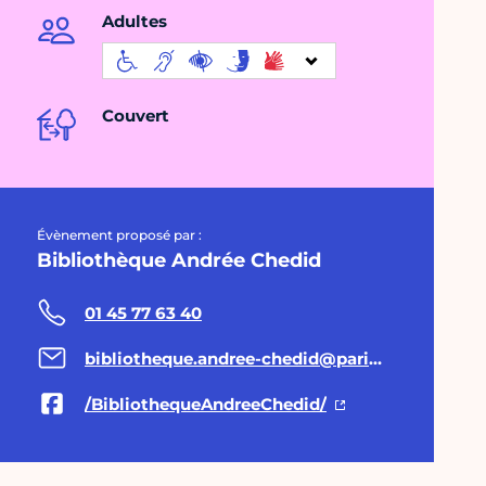
Adultes
Couvert
Évènement proposé par :
Bibliothèque Andrée Chedid
01 45 77 63 40
bibliotheque.andree-chedid@paris.fr
/BibliothequeAndreeChedid/