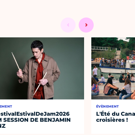
EMENT
ÉVÈNEMENT
stivalEstivalDeJam2026
L'Été du Cana
M SESSION DE BENJAMIN
croisières !
NZ