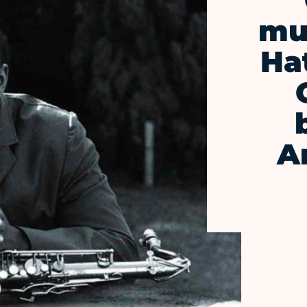
mu
Ha
A