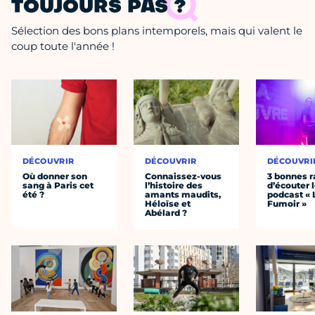
TOUJOURS PAS ?
Sélection des bons plans intemporels, mais qui valent le
coup toute l'année !
DÉCOUVRIR
DÉCOUVRIR
DÉCOUVRI
Où donner son
Connaissez-vous
3 bonnes r
sang à Paris cet
l’histoire des
d’écouter 
été ?
amants maudits,
podcast « 
Héloïse et
Fumoir »
Abélard ?