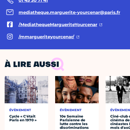
01 45 30 71 41
mediatheque.marguerite-yourcenar@paris.fr
/MediathequeMargueriteYourcenar
/mmargueriteyourcenar/
À LIRE AUSSI
ÉVÈNEMENT
ÉVÈNEMENT
ÉVÈNEMEN
Cycle « C'était
10e Semaine
Ciné-club 
Paris en 1970 »
Parisienne de
cinéma de
lutte contre les
cinéastes 
discriminations
mois d'ao