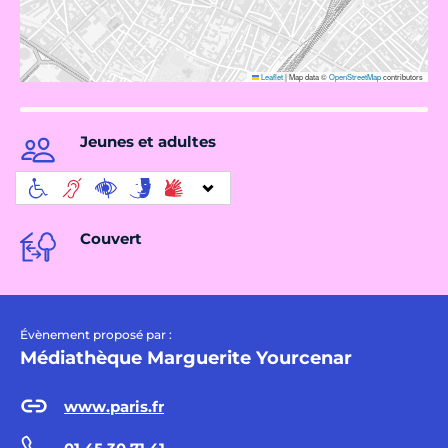
Leaflet
|
Map data ©
OpenStreetMap
contributors
Jeunes et adultes
Couvert
Évènement proposé par :
Médiathèque Marguerite Yourcenar
www.paris.fr