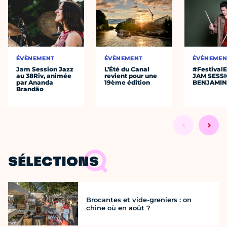
ÉVÈNEMENT
ÉVÈNEMENT
ÉVÈNEMEN
Jam Session Jazz
L’Été du Canal
#Festival
au 38Riv, animée
revient pour une
JAM SESS
par Ananda
19ème édition
BENJAMIN
Brandão
SÉLECTIONS
Brocantes et vide-greniers : on
chine où en août ?