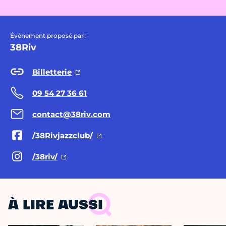
Évènement proposé par :
38Riv
Billetterie
09 54 27 36 61
contact@38riv.com
/38Rivjazzclub/
/38riv/
À LIRE AUSSI