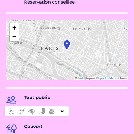
Réservation conseillée
+
−
Leaflet
|
Map data ©
OpenStreetMap
contributors
Tout public
Couvert