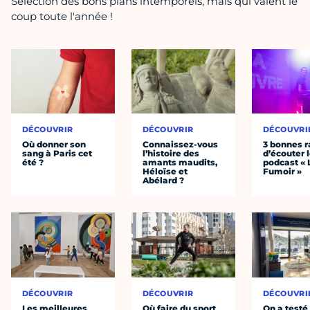
Sélection des bons plans intemporels, mais qui valent le
coup toute l'année !
DÉCOUVRIR
DÉCOUVRIR
DÉCOUVRI
Où donner son
Connaissez-vous
3 bonnes r
sang à Paris cet
l’histoire des
d’écouter 
été ?
amants maudits,
podcast « 
Héloïse et
Fumoir »
Abélard ?
DÉCOUVRIR
DÉCOUVRIR
DÉCOUVRI
Les meilleures
Où faire du sport
On a testé 