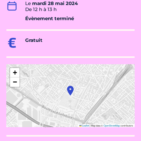
Le
mardi 28 mai 2024
De 12 h à 13 h
Évènement terminé
Gratuit
+
−
Leaflet
|
Map data ©
OpenStreetMap
contributors