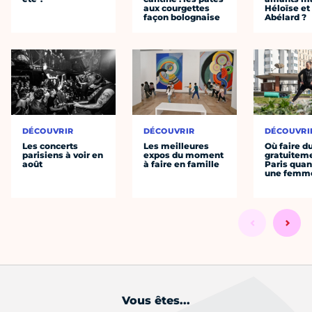
aux courgettes
Héloïse et
façon bolognaise
Abélard ?
DÉCOUVRIR
DÉCOUVRIR
DÉCOUVRI
Les concerts
Les meilleures
Où faire d
parisiens à voir en
expos du moment
gratuitem
août
à faire en famille
Paris quan
une femm
Vous êtes...