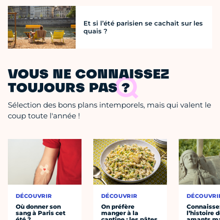
Et si l’été parisien se cachait sur les
quais ?
VOUS NE CONNAISSEZ
TOUJOURS PAS ?
Sélection des bons plans intemporels, mais qui valent le
coup toute l'année !
DÉCOUVRIR
DÉCOUVRIR
DÉCOUVRI
Où donner son
On préfère
Connaisse
sang à Paris cet
manger à la
l’histoire 
été ?
cantine : les pâtes
amants ma