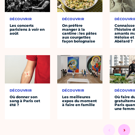
DÉCOUVRIR
DÉCOUVRIR
DÉCOUVRI
Les concerts
On préfère
Connaisse
parisiens à voir en
manger à la
l’histoire 
août
cantine : les pâtes
amants ma
aux courgettes
Héloïse et
façon bolognaise
Abélard ?
DÉCOUVRIR
DÉCOUVRIR
DÉCOUVRI
Où donner son
Les meilleures
Où faire d
sang à Paris cet
expos du moment
gratuitem
été ?
à faire en famille
Paris quan
une femm