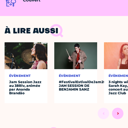
À LIRE AUSSI
ÉVÈNEMENT
ÉVÈNEMENT
ÉVÈNEMEN
Jam Session Jazz
#FestivalEstivalDeJam2026
3 nights w
au 38Riv, animée
JAM SESSION DE
Sarah Kay,
par Ananda
BENJAMIN SANZ
concert au
Brandão
Jazz Club