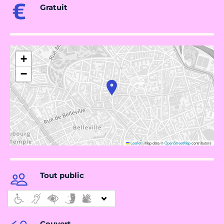
Gratuit
+
−
Leaflet
|
Map data ©
OpenStreetMap
contributors
Tout public
Couvert