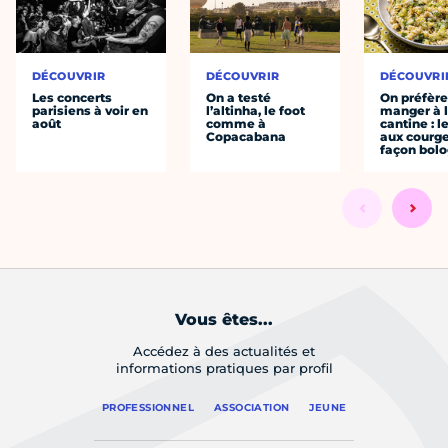
DÉCOUVRIR
DÉCOUVRIR
DÉCOUVRI
Les concerts
On a testé
On préfèr
parisiens à voir en
l’altinha, le foot
manger à 
août
comme à
cantine : l
Copacabana
aux courge
façon bol
Vous êtes...
Accédez à des actualités et
informations pratiques par profil
PROFESSIONNEL
ASSOCIATION
JEUNE