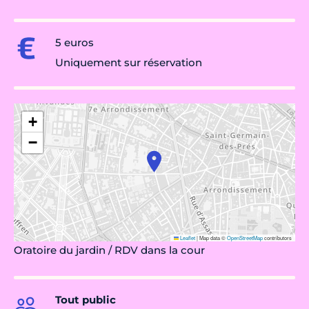
5 euros
Uniquement sur réservation
+
−
Leaflet
|
Map data ©
OpenStreetMap
contributors
Oratoire du jardin / RDV dans la cour
Tout public