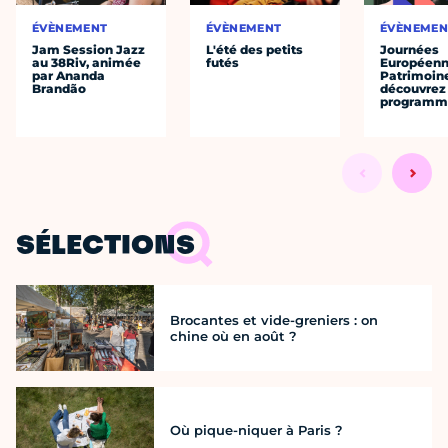
ÉVÈNEMENT
ÉVÈNEMENT
ÉVÈNEMEN
Jam Session Jazz
L'été des petits
Journées
au 38Riv, animée
futés
Européenn
par Ananda
Patrimoine
Brandão
découvrez 
programme
SÉLECTIONS
Brocantes et vide-greniers : on
chine où en août ?
Où pique-niquer à Paris ?