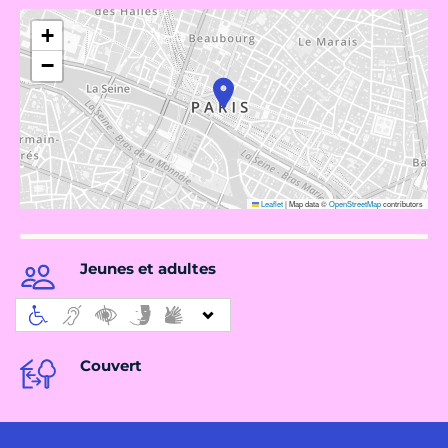
+
−
Leaflet
|
Map data ©
OpenStreetMap
contributors
Jeunes et adultes
Couvert