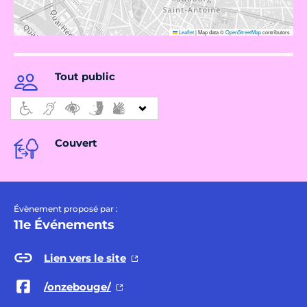
Leaflet
|
Map data ©
OpenStreetMap
contributors
Tout public
Couvert
Évènement proposé par :
11e Événements
Lien vers le site
/onzebouge/