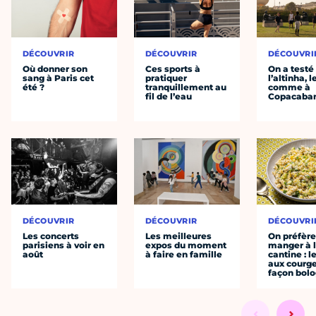
DÉCOUVRIR
DÉCOUVRIR
DÉCOUVRI
Où donner son
Ces sports à
On a testé
sang à Paris cet
pratiquer
l’altinha, l
été ?
tranquillement au
comme à
fil de l’eau
Copacaba
DÉCOUVRIR
DÉCOUVRIR
DÉCOUVRI
Les concerts
Les meilleures
On préfèr
parisiens à voir en
expos du moment
manger à 
août
à faire en famille
cantine : l
aux courge
façon bol