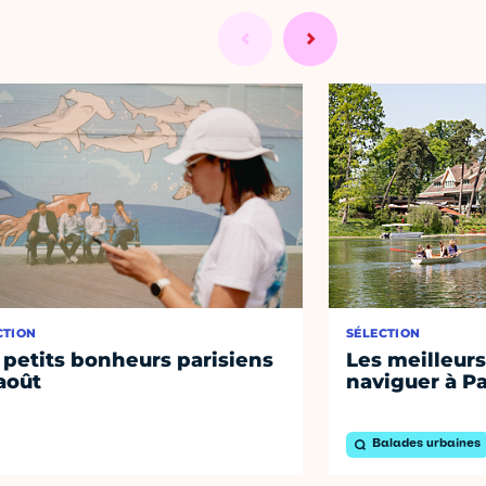
CTION
SÉLECTION
 petits bonheurs parisiens
Les meilleurs
août
naviguer à Pa
Balades urbaines