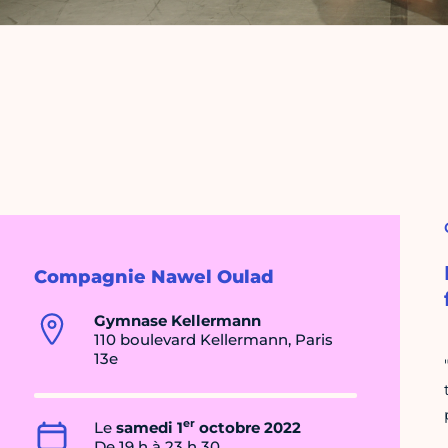
Compagnie Nawel Oulad
Gymnase Kellermann
110 boulevard Kellermann, Paris
13e
er
Le
samedi 1
octobre 2022
De 19 h à 23 h 30