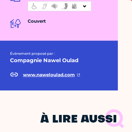
Couvert
Évènement proposé par :
Compagnie Nawel Oulad
www.naweloulad.com
À LIRE AUSSI