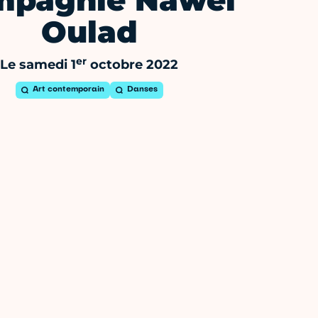
mpagnie Nawel
Oulad
er
Le samedi 1
octobre 2022
Art contemporain
Danses