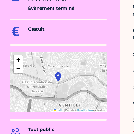
Évènement terminé
Gratuit
+
−
Leaflet
|
Map data ©
OpenStreetMap
contributors
Tout public