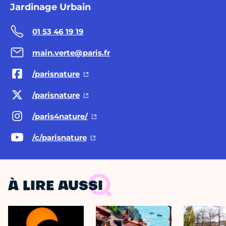
Jardinage Urbain
01 53 46 19 19
main.verte@paris.fr
/parisnature
/parisnature
/paris4nature/
/c/parisnature
À LIRE AUSSI