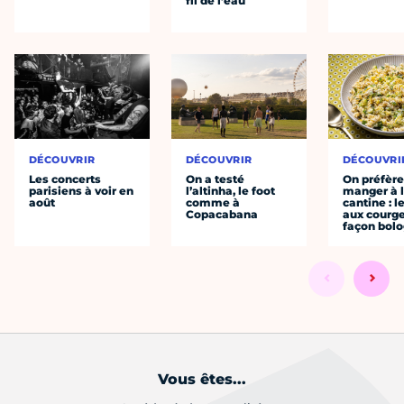
fil de l’eau
DÉCOUVRIR
DÉCOUVRIR
DÉCOUVRI
Les concerts
On a testé
On préfèr
parisiens à voir en
l’altinha, le foot
manger à 
août
comme à
cantine : l
Copacabana
aux courge
façon bol
Vous êtes...