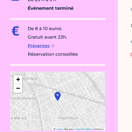
Évènement terminé
De 8 à 10 euros
Gratuit avant 23h.
Préventes
Réservation conseillée
+
−
Leaflet
|
Map data ©
OpenStreetMap
contributors