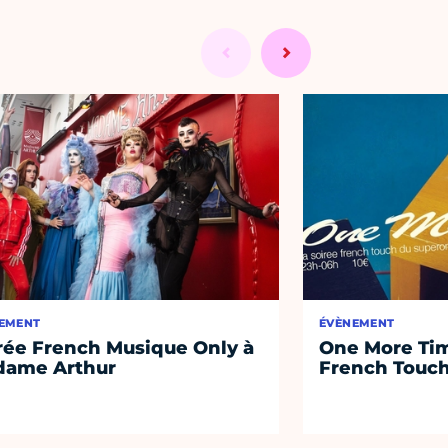
EMENT
ÉVÈNEMENT
rée French Musique Only à
One More Tim
ame Arthur
French Touc