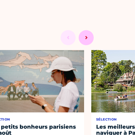
CTION
SÉLECTION
 petits bonheurs parisiens
Les meilleurs
août
naviguer à Pa