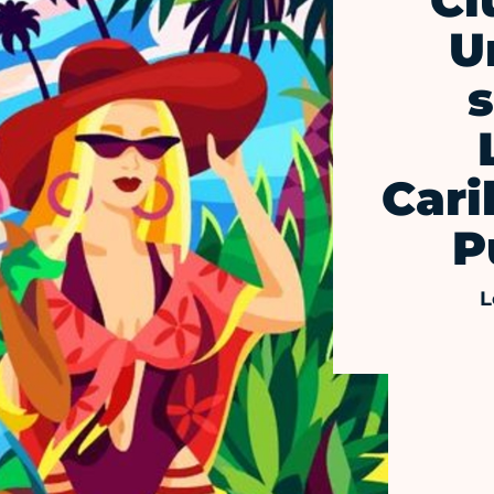
Cl
U
Cari
P
L