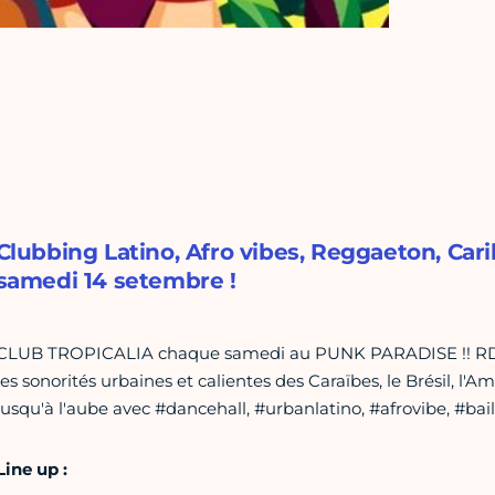
Clubbing Latino, Afro vibes, Reggaeton, Car
samedi 14 setembre !
CLUB TROPICALIA chaque samedi au PUNK PARADISE !! RDV le
les sonorités urbaines et calientes des Caraïbes, le Brésil, l'A
jusqu'à l'aube avec #dancehall, #urbanlatino, #afrovibe, #bail
Line up :