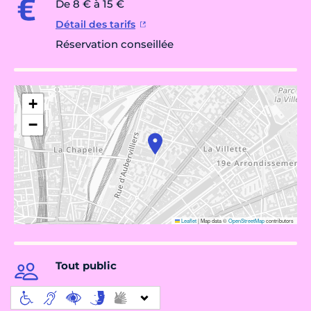
De 8 € à 15 €
Détail des tarifs
Réservation conseillée
+
−
Leaflet
|
Map data ©
OpenStreetMap
contributors
Tout public