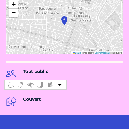
+
−
Leaflet
|
Map data ©
OpenStreetMap
contributors
Tout public
Couvert