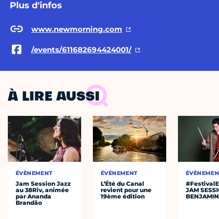
Plus d'infos
www.newmorning.com
/events/611682694424001/
À LIRE AUSSI
ÉVÈNEMENT
ÉVÈNEMENT
ÉVÈNEMEN
Jam Session Jazz
L’Été du Canal
#Festival
au 38Riv, animée
revient pour une
JAM SESS
par Ananda
19ème édition
BENJAMIN
Brandão