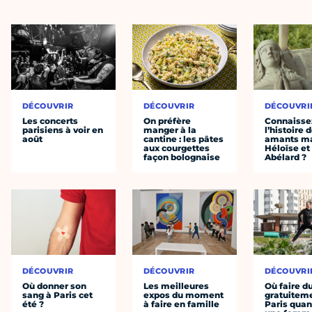
DÉCOUVRIR
DÉCOUVRIR
DÉCOUVRI
Les concerts
On préfère
Connaisse
parisiens à voir en
manger à la
l’histoire 
août
cantine : les pâtes
amants ma
aux courgettes
Héloïse et
façon bolognaise
Abélard ?
DÉCOUVRIR
DÉCOUVRIR
DÉCOUVRI
Où donner son
Les meilleures
Où faire d
sang à Paris cet
expos du moment
gratuitem
été ?
à faire en famille
Paris quan