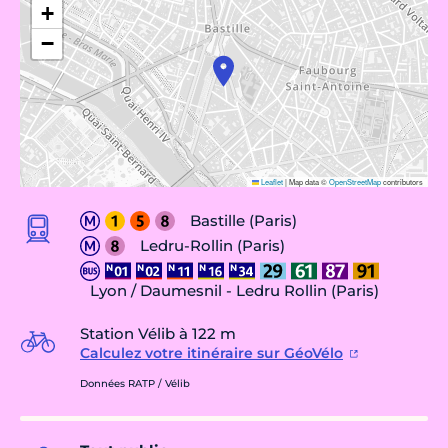
+
−
Leaflet
|
Map data ©
OpenStreetMap
contributors
Bastille (Paris)
Ledru-Rollin (Paris)
Lyon / Daumesnil - Ledru Rollin (Paris)
Station Vélib à 122 m
Calculez votre itinéraire sur GéoVélo
Données RATP / Vélib