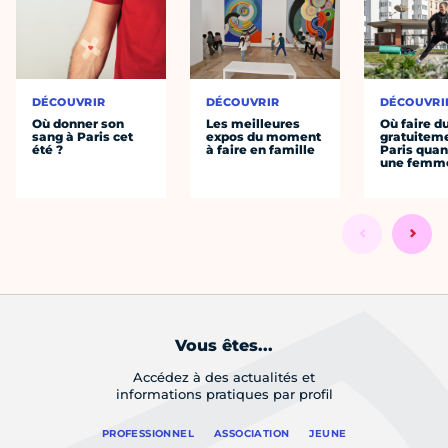
DÉCOUVRIR
DÉCOUVRIR
DÉCOUVRI
Où donner son
Les meilleures
Où faire d
sang à Paris cet
expos du moment
gratuitem
été ?
à faire en famille
Paris quan
une femm
Vous êtes...
Accédez à des actualités et
informations pratiques par profil
PROFESSIONNEL
ASSOCIATION
JEUNE