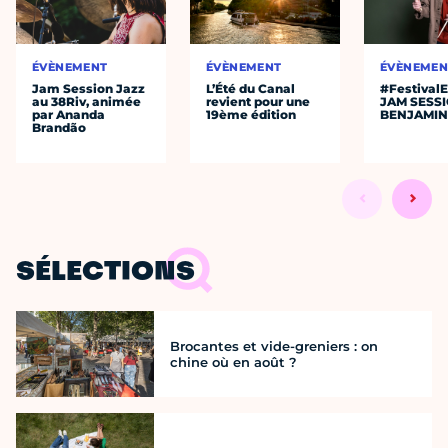
ÉVÈNEMENT
ÉVÈNEMENT
ÉVÈNEMEN
Jam Session Jazz
L’Été du Canal
#Festival
au 38Riv, animée
revient pour une
JAM SESS
par Ananda
19ème édition
BENJAMIN
Brandão
SÉLECTIONS
Brocantes et vide-greniers : on
chine où en août ?