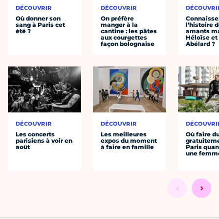
DÉCOUVRIR
DÉCOUVRIR
DÉCOUVRI
Où donner son
On préfère
Connaisse
sang à Paris cet
manger à la
l’histoire 
été ?
cantine : les pâtes
amants ma
aux courgettes
Héloïse et
façon bolognaise
Abélard ?
DÉCOUVRIR
DÉCOUVRIR
DÉCOUVRI
Les concerts
Les meilleures
Où faire d
parisiens à voir en
expos du moment
gratuitem
août
à faire en famille
Paris quan
une femm