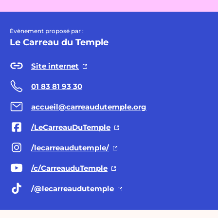
Évènement proposé par :
Le Carreau du Temple
Site internet
01 83 81 93 30
accueil@carreaudutemple.org
/LeCarreauDuTemple
/lecarreaudutemple/
/c/CarreauduTemple
/@lecarreaudutemple