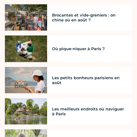
Brocantes et vide-greniers : on
chine où en août ?
Où pique-niquer à Paris ?
Les petits bonheurs parisiens en
août
Les meilleurs endroits où naviguer
à Paris