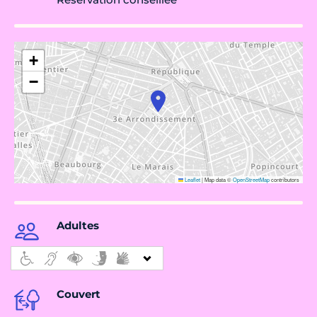
+
−
Leaflet
|
Map data ©
OpenStreetMap
contributors
Adultes
Couvert