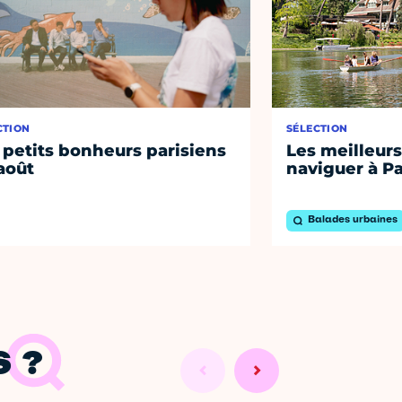
CTION
SÉLECTION
 petits bonheurs parisiens
Les meilleurs
août
naviguer à Pa
Balades urbaines
 ?