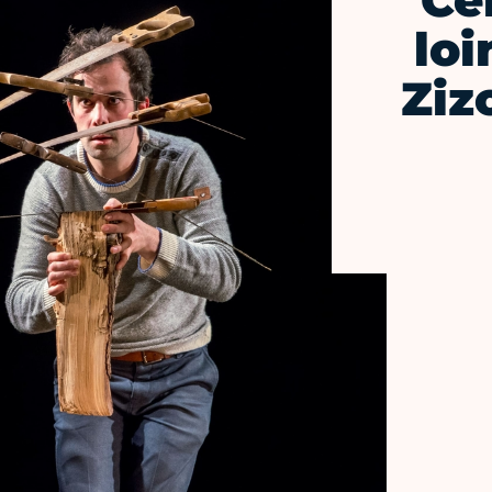
Ce
loi
Ziz