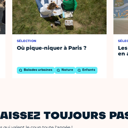
SÉLECTION
SÉLE
Où pique-niquer à Paris ?
Les
en 
Balades urbaines
Nature
Enfants
AISSEZ TOUJOURS PAS
 qui valent le coup toute l'année !