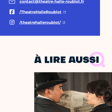
contact@theatre-halle-roublot.fr
/TheatreHalleRoublot
/theatrehalleroublot/
À LIRE AUSSI