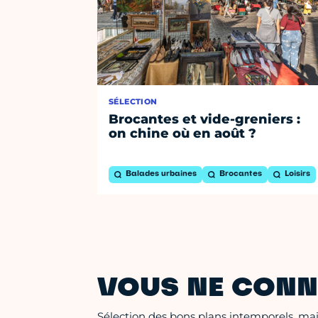
SÉLECTION
Brocantes et vide-greniers :
on chine où en août ?
Balades urbaines
Brocantes
Loisirs
VOUS NE CONN
Sélection des bons plans intemporels, mais