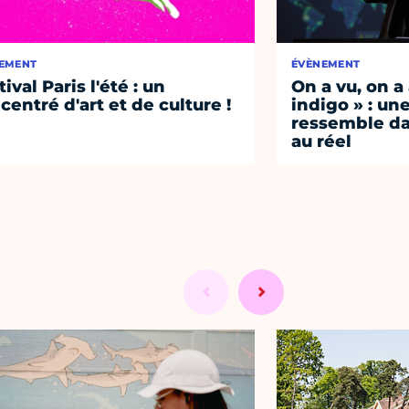
EMENT
ÉVÈNEMENT
ival Paris l'été : un
On a vu, on a
centré d'art et de culture !
indigo » : une
ressemble d
au réel