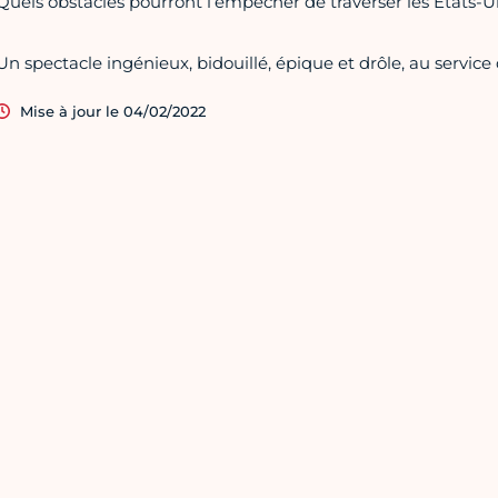
Quels obstacles pourront l’empêcher de traverser les États-U
Un spectacle ingénieux, bidouillé, épique et drôle, au servic
Mise à jour le 04/02/2022