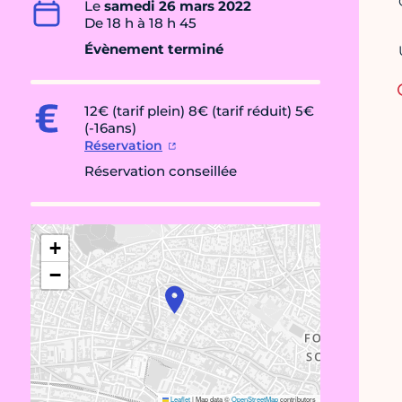
Le
samedi 26 mars 2022
De 18 h à 18 h 45
Évènement terminé
12€ (tarif plein) 8€ (tarif réduit) 5€
(-16ans)
Réservation
Réservation conseillée
+
−
Leaflet
|
Map data ©
OpenStreetMap
contributors